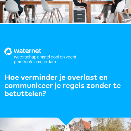
Hoe verminder je overlast en
communiceer je regels zonder te
betuttelen?