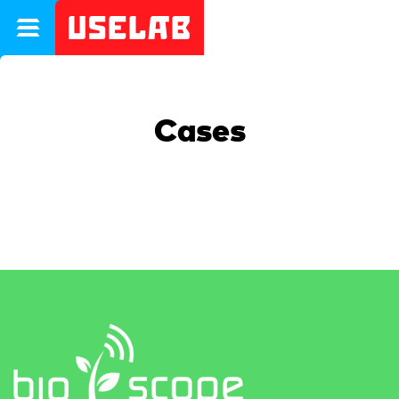
Uselab
Cases