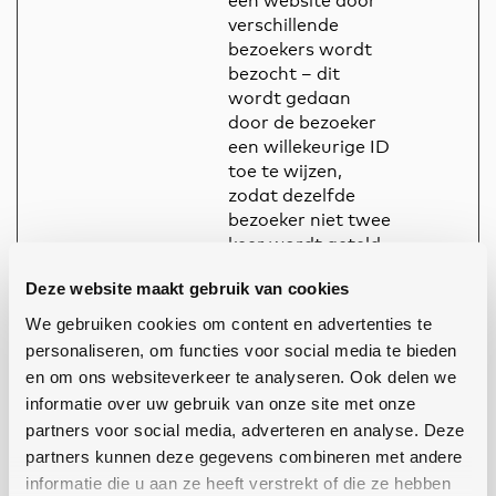
een website door
verschillende
bezoekers wordt
bezocht – dit
wordt gedaan
door de bezoeker
een willekeurige ID
toe te wijzen,
zodat dezelfde
bezoeker niet twee
keer wordt geteld.
c.gif
Microsoft
Verzamelt
Sessie
Deze website maakt gebruik van cookies
gegevens over de
We gebruiken cookies om content en advertenties te
navigatie en het
personaliseren, om functies voor social media te bieden
gedrag van de
en om ons websiteverkeer te analyseren. Ook delen we
bezoeker op de
website - Dit
informatie over uw gebruik van onze site met onze
wordt gebruikt om
partners voor social media, adverteren en analyse. Deze
statistische
partners kunnen deze gegevens combineren met andere
rapporten en
informatie die u aan ze heeft verstrekt of die ze hebben