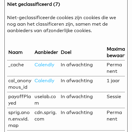
Niet geclassificeerd (7)
Niet-geclassificeerde cookies zijn cookies die we
nog aan het classificeren zijn, samen met de
aanbieders van afzonderlijke cookies.
Maximale
Naam
Aanbieder
Doel
bewaarter
_cache
Calendly
In afwachting
Perma
nent
cal_anony
Calendly
In afwachting
1 jaar
mous_id
payoffPla
uselab.co
In afwachting
Sessie
yed
m
sprig.ano
cdn.sprig.
In afwachting
Perma
n.env.vid.
com
nent
map