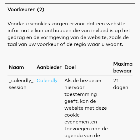
Voorkeuren (2)
Voorkeurscookies zorgen ervoor dat een website
informatie kan onthouden die van invloed is op het
gedrag en de vormgeving van de website, zoals de
taal van uw voorkeur of de regio waar u woont.
Maximale
Naam
Aanbieder
Doel
bewaarter
_calendly_
Calendly
Als de bezoeker
21
session
hiervoor
dagen
toestemming
geeft, kan de
website met deze
cookie
evenementen
toevoegen aan de
agenda van de