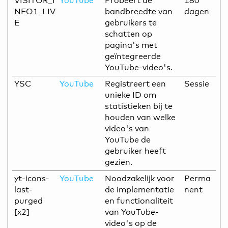
VISITOR_I
YouTube
Probeert de
180
NFO1_LIV
bandbreedte van
dagen
E
gebruikers te
schatten op
pagina's met
geïntegreerde
YouTube-video's.
YSC
YouTube
Registreert een
Sessie
unieke ID om
statistieken bij te
houden van welke
video's van
YouTube de
gebruiker heeft
gezien.
yt-icons-
YouTube
Noodzakelijk voor
Perma
last-
de implementatie
nent
purged
en functionaliteit
[x2]
van YouTube-
video's op de