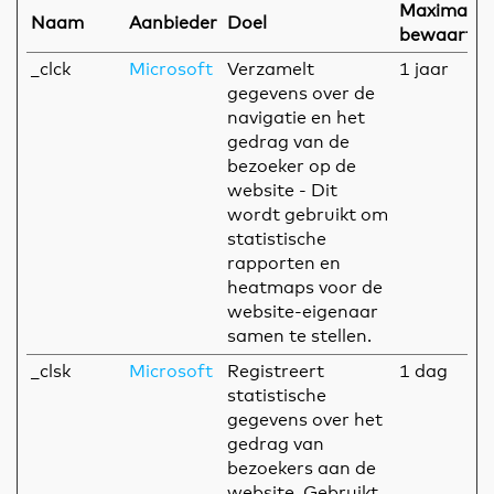
Maximale
Naam
Aanbieder
Doel
bewaarter
_clck
Microsoft
Verzamelt
1 jaar
gegevens over de
navigatie en het
gedrag van de
bezoeker op de
website - Dit
wordt gebruikt om
statistische
rapporten en
heatmaps voor de
website-eigenaar
samen te stellen.
_clsk
Microsoft
Registreert
1 dag
statistische
gegevens over het
gedrag van
bezoekers aan de
website. Gebruikt