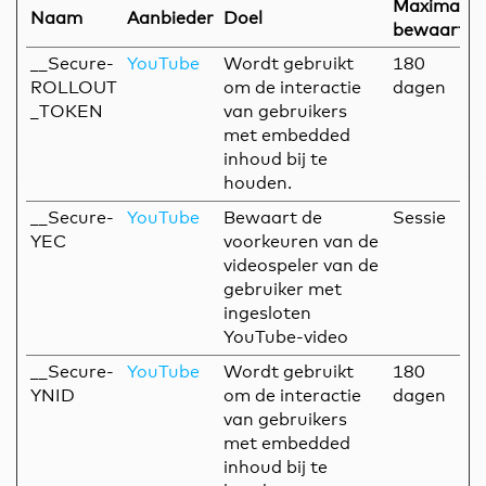
Maximale
Naam
Aanbieder
Doel
bewaarter
__Secure-
YouTube
Wordt gebruikt
180
ROLLOUT
om de interactie
dagen
_TOKEN
van gebruikers
met embedded
inhoud bij te
houden.
__Secure-
YouTube
Bewaart de
Sessie
YEC
voorkeuren van de
videospeler van de
gebruiker met
ingesloten
YouTube-video
__Secure-
YouTube
Wordt gebruikt
180
YNID
om de interactie
dagen
van gebruikers
met embedded
inhoud bij te