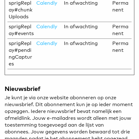
sprigRepl
Calendly
In afwachting
Perma
ay#chunk
nent
Uploads
sprigRepl
Calendly
In afwachting
Perma
ay#events
nent
sprigRepl
Calendly
In afwachting
Perma
ay#pendi
nent
ngCaptur
es
Nieuwsbrief
Je kunt je via onze website abonneren op onze
nieuwsbrief. Dit abonnement kun je op ieder moment
opzeggen. Iedere nieuwsbrief bevat namelijk een
afmeldlink. Jouw e-mailadres wordt alleen met jouw
toestemming toegevoegd aan de lijst van
abonnees. Jouw gegevens worden bewaard tot drie
maanden nadat je het abonnement hebt opgezegd.