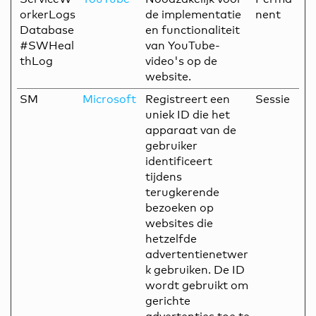
orkerLogs
de implementatie
nent
Database
en functionaliteit
#SWHeal
van YouTube-
thLog
video's op de
website.
SM
Microsoft
Registreert een
Sessie
uniek ID die het
apparaat van de
gebruiker
identificeert
tijdens
terugkerende
bezoeken op
websites die
hetzelfde
advertentienetwer
k gebruiken. De ID
wordt gebruikt om
gerichte