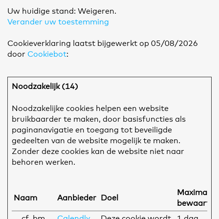
Uw huidige stand: Weigeren.
Verander uw toestemming
Cookieverklaring laatst bijgewerkt op 05/08/2026
door
Cookiebot
:
Noodzakelijk (14)
Noodzakelijke cookies helpen een website
bruikbaarder te maken, door basisfuncties als
paginanavigatie en toegang tot beveiligde
gedeelten van de website mogelijk te maken.
Zonder deze cookies kan de website niet naar
behoren werken.
Maximale
Naam
Aanbieder
Doel
bewaarter
__cf_bm
Calendly
Deze cookie wordt
1 dag