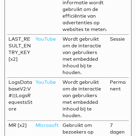
informatie wordt
gebruikt om de
efficiëntie van
advertenties op
websites te meten.
LAST_RE
YouTube
Wordt gebruikt
Sessie
SULT_EN
om de interactie
TRY_KEY
van gebruikers
[x2]
met embedded
inhoud bij te
houden.
LogsData
YouTube
Wordt gebruikt
Perma
baseV2:V
om de interactie
nent
#||LogsR
van gebruikers
equestsSt
met embedded
ore
inhoud bij te
houden.
MR [x2]
Microsoft
Gebruikt om
7
bezoekers op
dagen