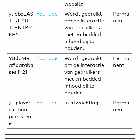
website.
ytidb::LAS
YouTube
Wordt gebruikt
Perma
T_RESUL
om de interactie
nent
T_ENTRY_
van gebruikers
KEY
met embedded
inhoud bij te
houden.
YtIdbMet
YouTube
Wordt gebruikt
Perma
a#databa
om de interactie
nent
ses [x2]
van gebruikers
met embedded
inhoud bij te
houden.
yt-player-
YouTube
In afwachting
Perma
caption-
nent
persistenc
e