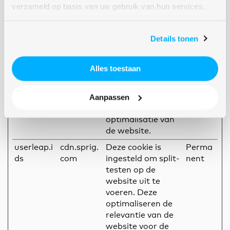
heatmaps voor de
verzameld op basis van uw gebruik van hun services.
website-eigenaar
samen te stellen.
Details tonen
dd_cookie
Calendly
Registreert
1 dag
_test_#
gegevens over het
gedrag van
Alles toestaan
bezoekers aan de
website. Dit wordt
Aanpassen
gebruikt voor
interne analyse en
optimalisatie van
de website.
userleap.i
cdn.sprig.
Deze cookie is
Perma
ds
com
ingesteld om split-
nent
testen op de
website uit te
voeren. Deze
optimaliseren de
relevantie van de
website voor de