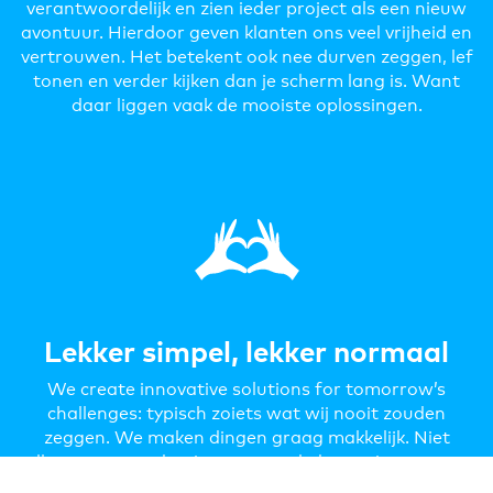
verantwoordelijk en zien ieder project als een nieuw
avontuur. Hierdoor geven klanten ons veel vrijheid en
vertrouwen. Het betekent ook nee durven zeggen, lef
tonen en verder kijken dan je scherm lang is. Want
daar liggen vaak de mooiste oplossingen.
Lekker simpel, lekker normaal
We create innovative solutions for tomorrow’s
challenges: typisch zoiets wat wij nooit zouden
zeggen. We maken dingen graag makkelijk. Niet
alleen onze producties, maar ook de manier waarop
we samenwerken. Door bullshit prikken we heen, met