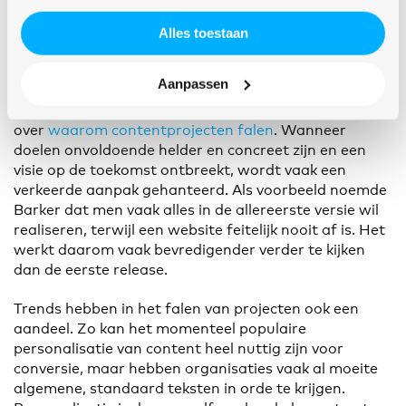
updates stabieler en betrouwbaarder. Na de release
Umbraco 8 blijft Umbraco versie 7 ondersteunen.
Alles toestaan
Gebruikers krijgen zo alle tijd voor een upgrade
.
Aanpassen
Valkuilen in digitale producties
Deane Barker viel op met zijn presentatie
over
waarom contentprojecten falen
. Wanneer
doelen onvoldoende helder en concreet zijn en een
visie op de toekomst ontbreekt, wordt vaak een
verkeerde aanpak gehanteerd. Als voorbeeld noemde
Barker dat men vaak alles in de allereerste versie wil
realiseren, terwijl een website feitelijk nooit af is. Het
werkt daarom vaak bevredigender verder te kijken
dan de eerste release.
Trends hebben in het falen van projecten ook een
aandeel. Zo kan het momenteel populaire
personalisatie van content heel nuttig zijn voor
conversie, maar hebben organisaties vaak al moeite
algemene, standaard teksten in orde te krijgen.