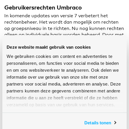
Gebruikersrechten Umbraco
In komende updates van versie 7 verbetert het
rechtenbeheer. Het wordt dan mogelijk om rechten
op groepsniveau in te richten. Nu nog kunnen rechten
alleen op individuele basis worden beheerd. Door met
groepsprofielen te werken, kan men rechten straks
Deze website maakt gebruik van cookies
generiek beheren. Het vereenvoudigt voor grotere
organisaties de rechten op verschillende onderdelen
We gebruiken cookies om content en advertenties te
van websites aan gebruikers toe te kennen. Het CMS
personaliseren, om functies voor social media te bieden
wordt zo een stuk toegankelijker voor omvangrijkere
en om ons websiteverkeer te analyseren. Ook delen we
websites
.
informatie over uw gebruik van onze site met onze
partners voor social media, adverteren en analyse. Deze
Umbraco 8
partners kunnen deze gegevens combineren met andere
Ondertussen is Umbraco ook bezig met de
informatie die u aan ze heeft verstrekt of die ze hebben
ontwikkeling van een geheel nieuwe generatie: versie
verzameld op basis van uw gebruik van hun services.
8. Uitgangspunt is de broncode af te slanken, onder
meer door alle buiten gebruik geraakte code op te
ruimen. Umbraco 8 is hierdoor beter te onderhouden,
Details tonen
testen en minder storingsgevoelig. Ook worden