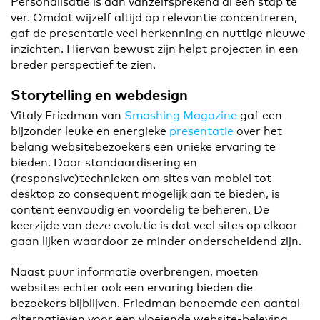
Personalisatie is dan vanzelfsprekend al een stap te
ver. Omdat wijzelf altijd op relevantie concentreren,
gaf de presentatie veel herkenning en nuttige nieuwe
inzichten. Hiervan bewust zijn helpt projecten in een
breder perspectief te zien
.
Storytelling en webdesign
Vitaly Friedman van
Smashing Magazine
gaf een
bijzonder leuke en energieke
presentatie
over het
belang websitebezoekers een unieke ervaring te
bieden. Door standaardisering en
(responsive)technieken om sites van mobiel tot
desktop zo consequent mogelijk aan te bieden, is
content eenvoudig en voordelig te beheren. De
keerzijde van deze evolutie is dat veel sites op elkaar
gaan lijken waardoor ze minder onderscheidend zijn.
Naast puur informatie overbrengen, moeten
websites echter ook een ervaring bieden die
bezoekers bijblijven. Friedman benoemde een aantal
alternatieven voor een vloeiende website-beleving