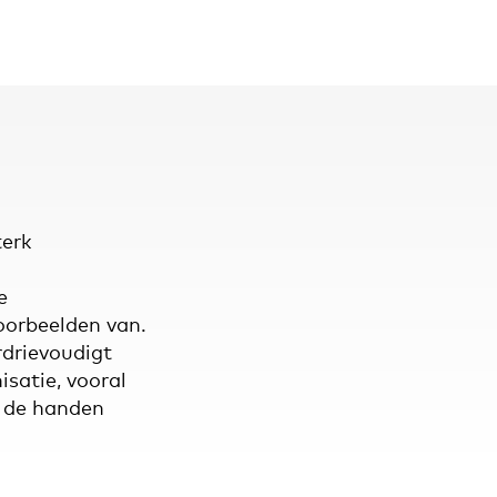
terk
e
oorbeelden van.
rdrievoudigt
satie, vooral
i de handen