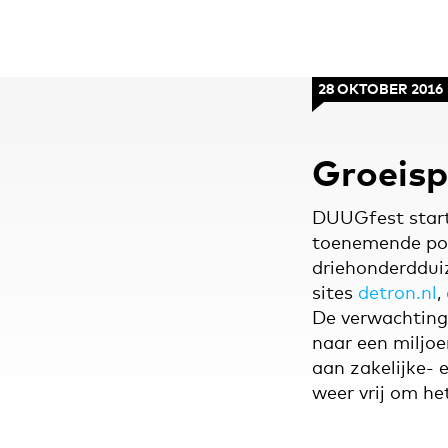
28 OKTOBER 2016
Groeis
DUUGfest startt
toenemende pop
driehonderddui
sites
detron.nl
,
De verwachting 
naar een miljoe
aan zakelijke- 
weer vrij om h