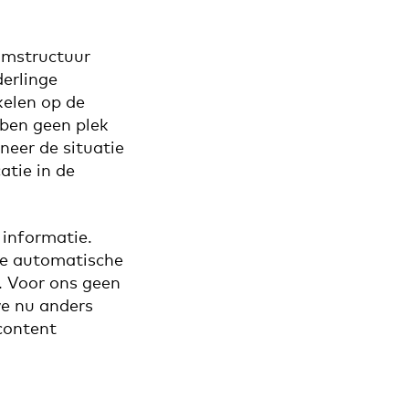
oomstructuur
erlinge
kelen op de
ben geen plek
neer de situatie
atie in de
informatie.
 de automatische
. Voor ons geen
we nu anders
content