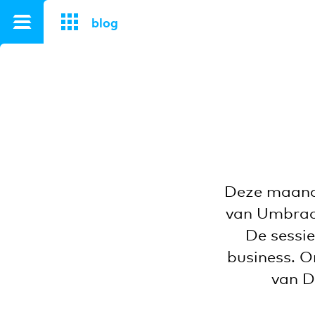
}
blog
Deze maand 
van Umbraco
De sessie
business. 
van D