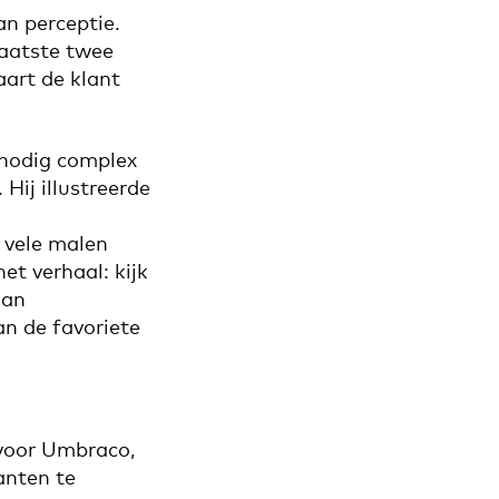
an perceptie.
 laatste twee
art de klant
nnodig complex
Hij illustreerde
 vele malen
et verhaal: kijk
kan
an de favoriete
 voor Umbraco,
anten te