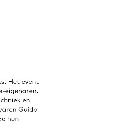
6
s. Het event
e-eigenaren.
echniek en
waren Guido
ze hun