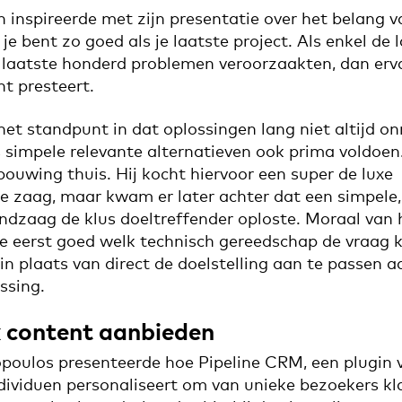
inspireerde met zijn presentatie over het belang v
je bent zo goed als je laatste project. Als enkel de
 laatste honderd problemen veroorzaakten, dan erva
ht presteert.
het standpunt in dat oplossingen lang niet altijd o
s simpele relevante alternatieven ook prima voldoen. 
bouwing thuis. Hij kocht hiervoor een super de luxe
e zaag, maar kwam er later achter dat een simpele,
ndzaag de klus doeltreffender oploste. Moraal van h
te eerst goed welk technisch gereedschap de vraag 
n plaats van direct de doelstelling aan te passen a
ssing.
k content aanbieden
poulos presenteerde hoe
Pipeline CRM, een plugin
dividuen personaliseert om van unieke bezoekers kl