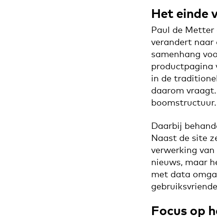
Het einde 
Paul de Metter 
verandert naar
samenhang voor
productpagina 
in de tradition
daarom vraagt. D
boomstructuur.
Daarbij behand
Naast de site z
verwerking van 
nieuws, maar he
met data omgaa
gebruiksvriende
Focus op he