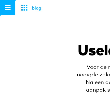
}
blog
Usel
Voor de 
nodigde zakel
Na een aa
aanpak s