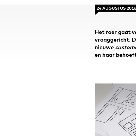
24 AUGUSTUS 201
Het roer gaat v
vraaggericht. De
nieuwe
custome
en haar behoeft