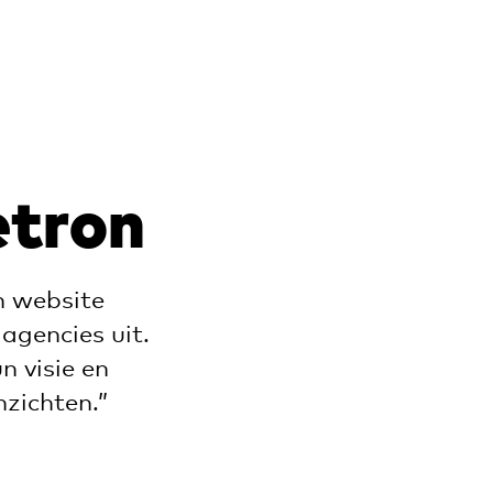
etron
n website
 agencies uit.
n visie en
zichten.”