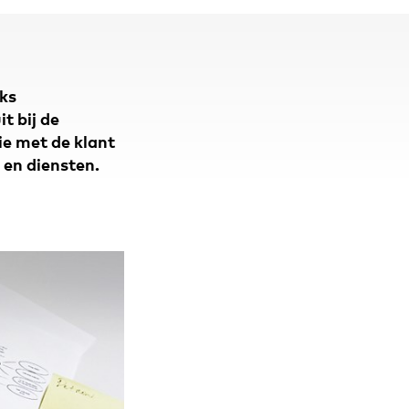
aks
t bij de
ie met de klant
 en diensten.