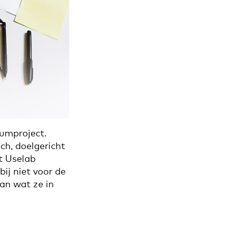
umproject.
ch, doelgericht
t Uselab
ij niet voor de
van wat ze in