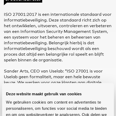
ISO 27001:2017 is een internationale standaard voor
informatiebeveiliging. Deze standaard richt zich op
het ontwikkelen, uitvoeren, controleren en verbeteren
van een Information Security Management System,
een systeem voor het beheren en beheersen van
informatiebeveiliging. Belangrijk hierbij is dat
informatiebeveiliging beschouwd wordt als een
proces dat altijd een belangrijke rol speelt en blijft
spelen binnen de organisatie.
Sander Arts, CEO van Uselab: “ISO 27001 is voor
Uselab geen formaliteit, maar een hele bewuste
keuze. We werken voor onze klanten aan digitale
producten die core business zijn. Vaak hebben we met
Deze website maakt gebruik van cookies
belangrijke data van onze klanten te maken.
Natuurlijk hadden we onze informatiebeveiliging al
We gebruiken cookies om content en advertenties te
goed voor elkaar, maar door onze certificering
personaliseren, om functies voor social media te bieden
kunnen we dit ook aantonen. “
en om ons websiteverkeer te analyseren. Ook delen we